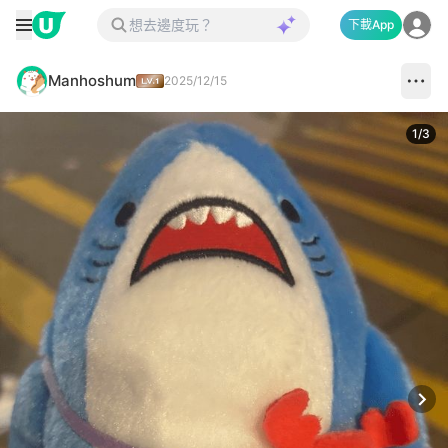
下載App
Manhoshum
2025/12/15
1
/
3
Next