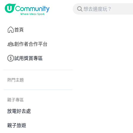
首頁
創作者合作平台
試用獎賞專區
熱門主題
親子專區
放電好去處
親子旅遊