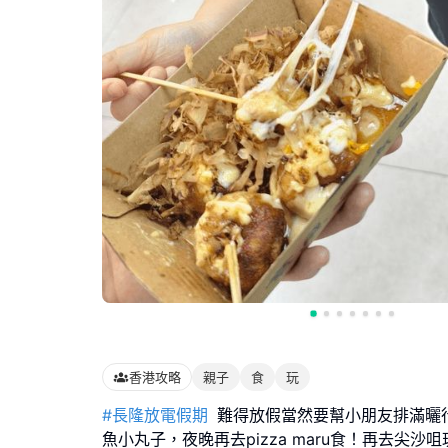
香港攻略
親子
食
玩
#長隆放電假期
難得放假當然要幫小朋友排滿曬
魚小丸子，夜晚再去pizza maru食！再去尖