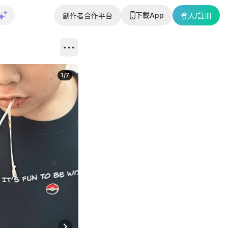
下載App
創作者合作平台
登入/註冊
1
/
7