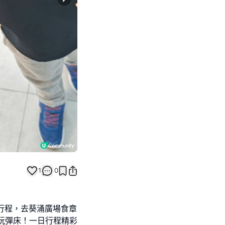
Next slide
1
0
行程，去葵涌廣場食章
沙咀玩彈床！一日行程精彩