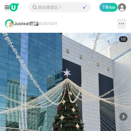
下載App
Justeat
2025/10/31
1
/
2
Next