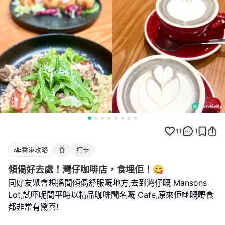
11
1
香港攻略
食
打卡
傾偈好去處！灣仔咖啡店，食埋佢！😋
同好友聚會想搵間傾偈舒服嘅地方,去到灣仔嘅 Mansons
Lot,試吓呢間平時以精品咖啡聞名嘅 Cafe,原來佢哋嘅嘢食
都非常有驚喜!