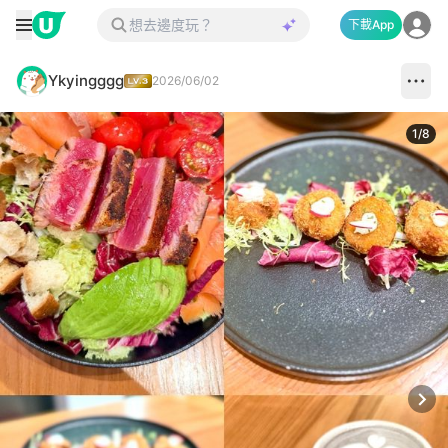
下載App
Ykyingggg
2026/06/02
1
/
8
Next