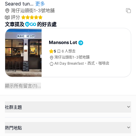
Seared tun
...
更多
灣仔汕頭街1-3號地舖
評分
文章提及
的好去處
Mansons Lot
5
6
人想去
灣仔汕頭街1-3號地舖
All Day Breakfast、西式、咖啡店
顯示所有留言(
1
)...
社群主題
熱門地點