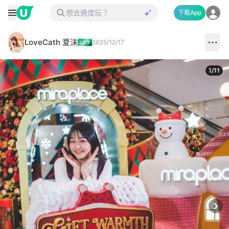
下載App
LoveCath 夏沫
2025/12/17
1
/
11
Next