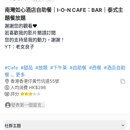
南灣如心酒店自助餐｜I-O-N CAFE：BAR｜泰式主
題餐放題
謝謝您的觀看❤️
若喜歡我的影片懇請訂閱
您的支持是我的動力，謝謝！
YT：老女良子
#Cafe
#甜品
#放題
#下午茶
#自助餐
#西餐
#酒店自助
餐
...
更多
香港香港仔黃竹坑道55號
人均消費
HK$
298
評分
發表第一個留言...
社群主題