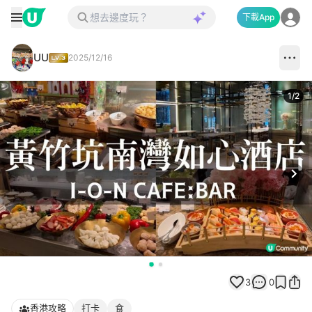
下載App
UU
2025/12/16
1
/
2
Next
3
0
香港攻略
打卡
食