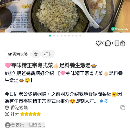
8
0
香港攻略
食
打卡
🩷零味精正宗粵式菜👍🏻足料養生燉湯🍲
#蒸魚腩爸媽觀塘好介紹 【🩷零味精正宗粵式菜👍🏻足料養
生燉湯🍲🤤】
今日同老公黎到觀塘，之前朋友介紹我地食呢間餐廳🤗因
為有午市零味精正宗粵式菜推介😍即刻入左
...
更多
香港觀塘
評分
發表第一個留言...