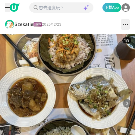
下載App
Szekatie
2025/12/23
1
/
9
Next