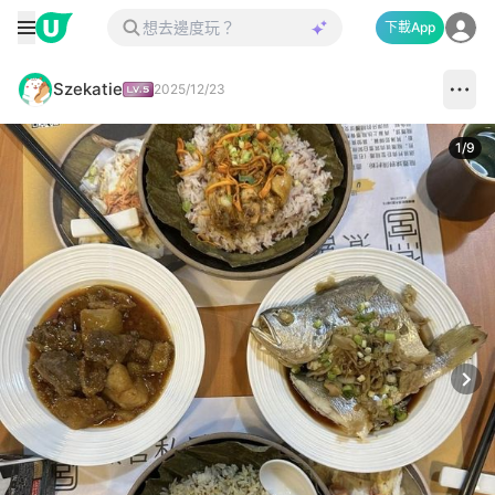
下載App
Szekatie
2025/12/23
1
/
9
Next