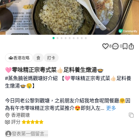
8
0
香港攻略
食
打卡
🩷零味精正宗粵式菜👍🏻足料養生燉湯🍲
#蒸魚腩爸媽觀塘好介紹 【🩷零味精正宗粵式菜👍🏻足料養
生燉湯🍲🤤】
今日同老公黎到觀塘，之前朋友介紹我地食呢間餐廳🤗因
為有午市零味精正宗粵式菜推介😍即刻入左
...
更多
香港觀塘
評分
發表第一個留言...