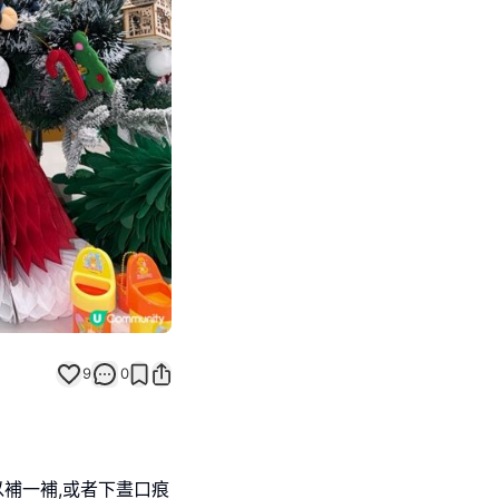
Next slide
9
0
以補一補,或者下晝口痕