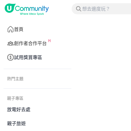
首頁
創作者合作平台
試用獎賞專區
熱門主題
親子專區
放電好去處
親子旅遊