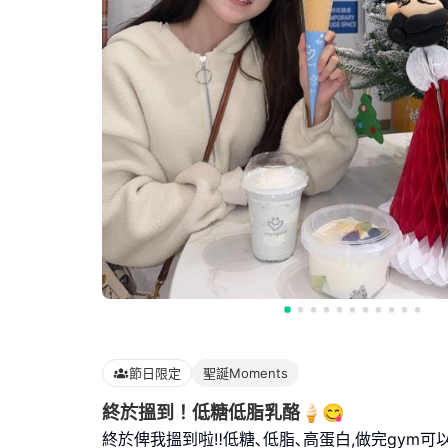
節日限定
聖誕Moments
終於搵到！低糖低脂乳酪🍦😋
終於俾我搵到啦‼️低糖､低脂､高蛋白,做完gym可