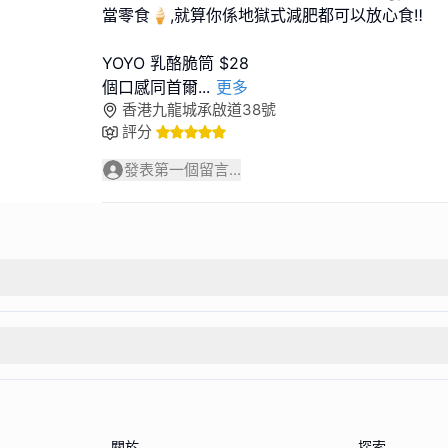
當零食🍦,就算你係地獄式減肥都可以放心食‼️
YOYO 乳酪脆筒 $28
個口感同首爾
...
更多
香港九龍城承啟道38號
評分
發表第一個留言...
關於
探索