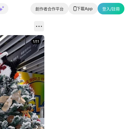
下載App
創作者合作平台
登入/註冊
1
/
11