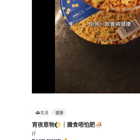
Loaded
:
100.00%
生活
健康
宵夜恩物🌔｜識食唔怕肥🍜
//