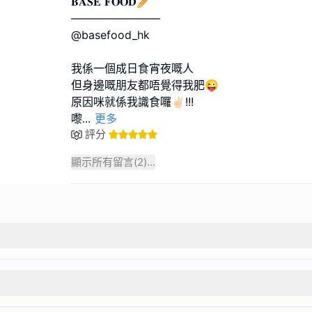
𝐁𝐀𝐒𝐄 𝐅𝐎𝐎𝐃🥖
————————
@basefood_hk
我係一個成日食宵夜嘅人
但身邊嘅朋友都唔覺得我肥😜
原因咪就係我識食囉✌🏻!!!
嚟
...
更多
評分
顯示所有留言(
2
)...