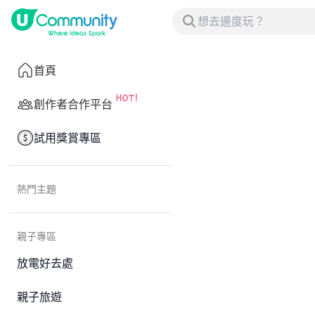
首頁
創作者合作平台
試用獎賞專區
熱門主題
親子專區
放電好去處
親子旅遊