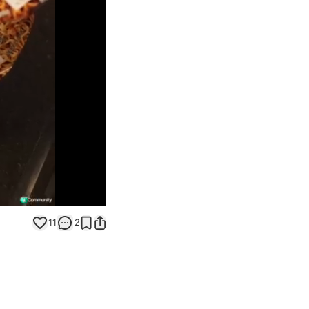
Unmute
11
2