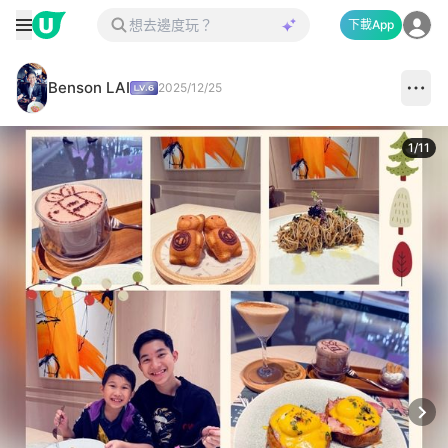
下載App
Benson LAI
2025/12/25
1
/
11
Next