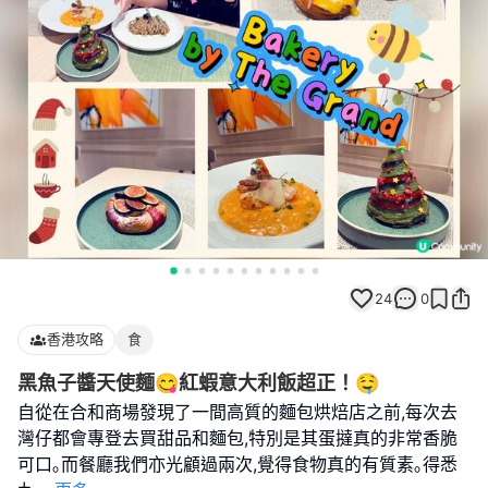
24
0
香港攻略
食
黑魚子醬天使麵😋紅蝦意大利飯超正！🤤
自從在合和商場發現了一間高質的麵包烘焙店之前,每次去
灣仔都會專登去買甜品和麵包,特別是其蛋撻真的非常香脆
可口｡而餐廳我們亦光顧過兩次,覺得食物真的有質素｡得悉