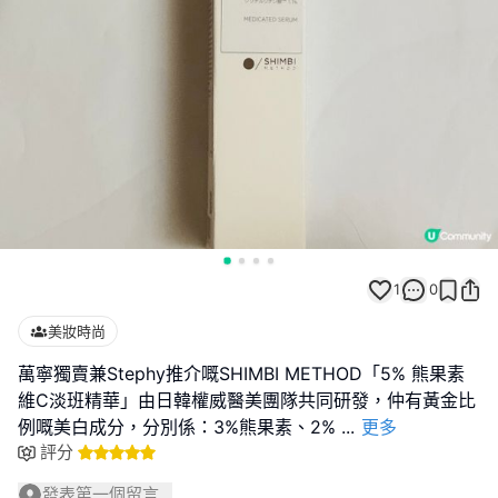
1
0
美妝時尚
萬寧獨賣兼Stephy推介嘅SHIMBI METHOD「5% 熊果素
維C淡班精華」由日韓權威醫美團隊共同研發，仲有黃金比
例嘅美白成分，分別係：3%熊果素、2%
...
更多
評分
發表第一個留言...