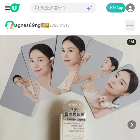
下載App
agnes69ng
2026/01/13
1
/
4
Next