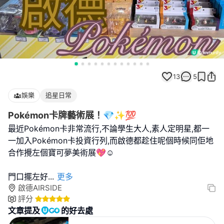
13
5
娛樂
追星日常
Pokémon卡牌藝術展！💎✨💯
最近Pokémon卡非常流行,不論學生大人,素人定明星,都一
一加入Pokémon卡投資行列,而啟德都趁住呢個時候同佢地
合作攪左個寶可夢美術展💖☺️
門口擺左好
...
更多
啟德AIRSIDE
評分
文章提及
的好去處