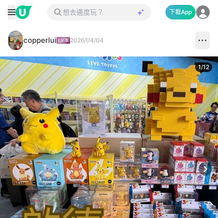
下載App
copperlui
2026/04/04
1
/
12
Next