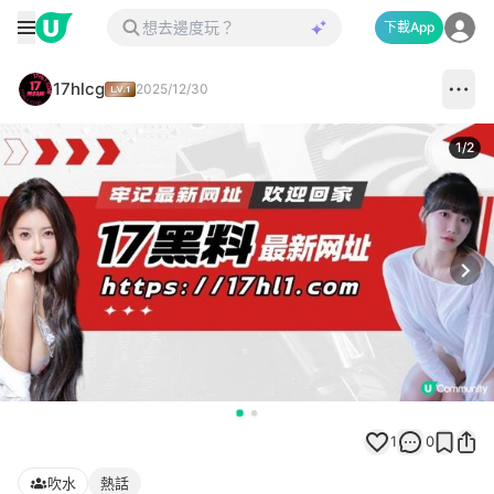
下載App
17hlcg
2025/12/30
1
/
2
Next
1
0
吹水
熱話