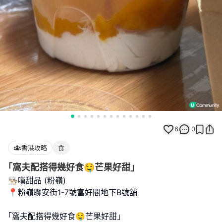
6
0
香港攻略
食
｢窩夫配搭得幾好食🤤芒果好甜｣
👨🏻‍🍳嘆甜品 (粉嶺)
📍粉嶺聯安街1-7號富好閣地下B號舖
｢窩夫配搭得幾好食🤤芒果好甜｣