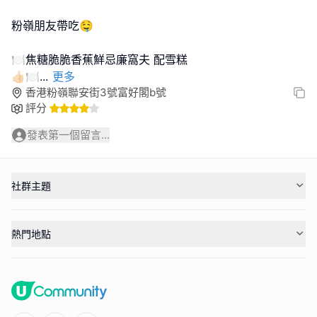
粉嶺朋友帶吃🤤
🍽️焦糖脆脆香蕉鮮忌廉窩夫 配雪糕
👍🏻🍽
...
更多
香港粉嶺聯安街3號富好閣b號
評分
發表第一個留言...
社群主題
熱門地點