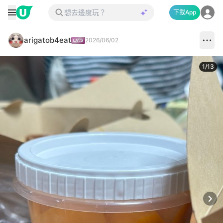
下載App
arigatob4eat
2026/06/02
1
/
13
Next