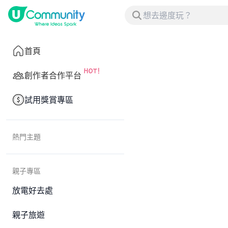
首頁
創作者合作平台
試用獎賞專區
熱門主題
親子專區
放電好去處
親子旅遊