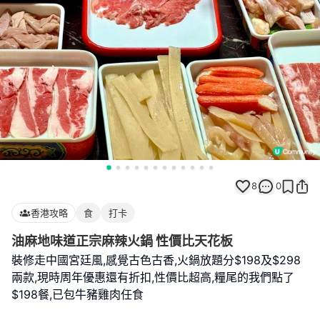
8
0
香港攻略
食
打卡
油麻地味道正宗麻辣火鍋 性價比天花板
裝修走中國宮廷風,感覺古色古香,火鍋放題分$198及$298
兩款,現時周年優惠還有折扣,性價比超高,糧尾的我們點了
$198餐,已包牛豬雞肉任食