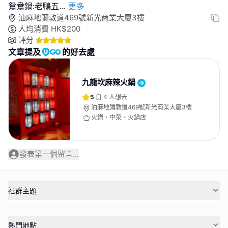
鴛鴦鍋:老鴨五
...
更多
油麻地彌敦道469號新光商業大廈3樓
人均消費
HK$
200
評分
文章提及
的好去處
九龍坎麻辣火鍋
5
4
人想去
油麻地彌敦道469號新光商業大廈3樓
火鍋、中菜、火鍋店
發表第一個留言...
社群主題
熱門地點