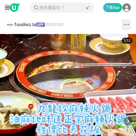
下載App
foodiez.la
2025/12/21
1
/
12
Next