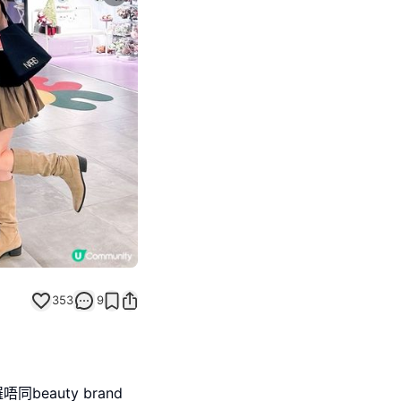
Next slide
353
9
beauty brand