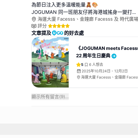
為節日注入更多溫暖能量🧸🎨
JOGUMAN 同一班朋友仔將海港城搖身一變打
...
海運大廈 Facesss、金鐘廊 Facesss 及 時代廣場 
評分
文章提及
的好去處
《JOGUMAN meets Facess
22 周年生日慶典
5
6
人想去
2025年10月24日 - 12月2日
海運大廈 Facesss、金鐘廊 Faces
Facesss
顯示所有留言(
9
)...