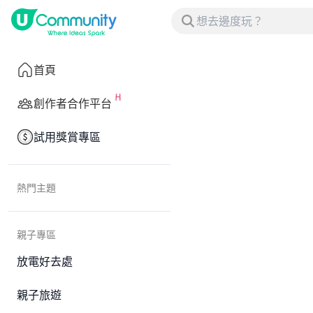
首頁
創作者合作平台
試用獎賞專區
熱門主題
親子專區
放電好去處
親子旅遊