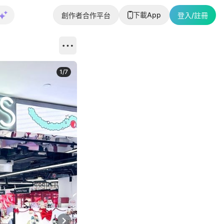
下載App
創作者合作平台
登入/註冊
1
/
7