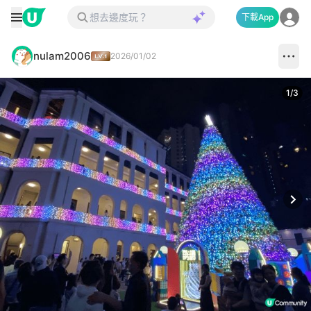
下載App
nulam2006
2026/01/02
1
/
3
Next