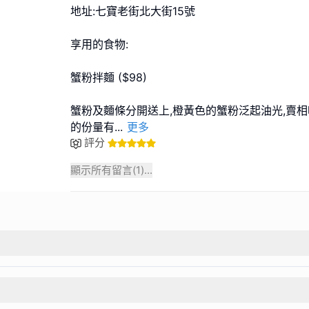
地址:七寶老街北大街15號
享用的食物:
蟹粉拌麵 ($98)
蟹粉及麵條分開送上,橙黃色的蟹粉泛起油光,賣相
的份量有
...
更多
評分
顯示所有留言(
1
)...