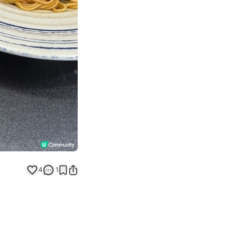
Next slide
4
1