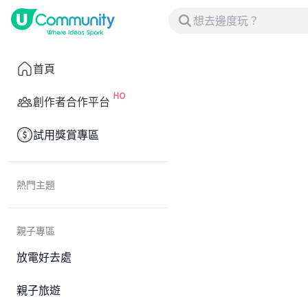
首頁
創作者合作平台
試用獎賞專區
熱門主題
親子專區
放電好去處
親子旅遊