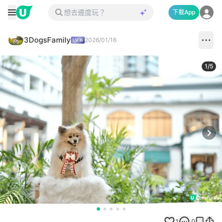
下載App
3DogsFamily
2026/01/16
1
/
5
Next
1
0