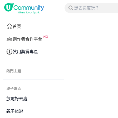
首頁
創作者合作平台
試用獎賞專區
熱門主題
親子專區
放電好去處
親子旅遊