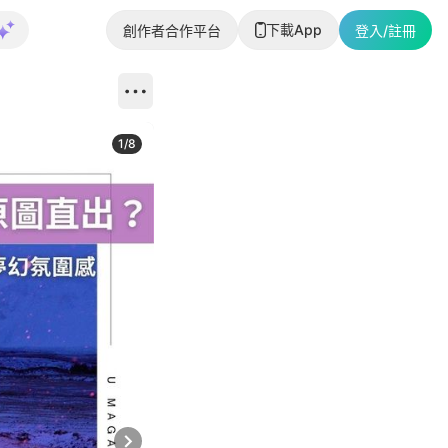
下載App
創作者合作平台
登入/註冊
1
/
8