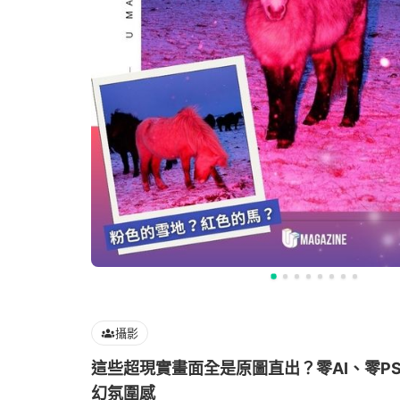
攝影
這些超現實畫面全是原圖直出？零AI、零P
幻氛圍感