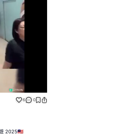
Unmute
6
0
025🇲🇾