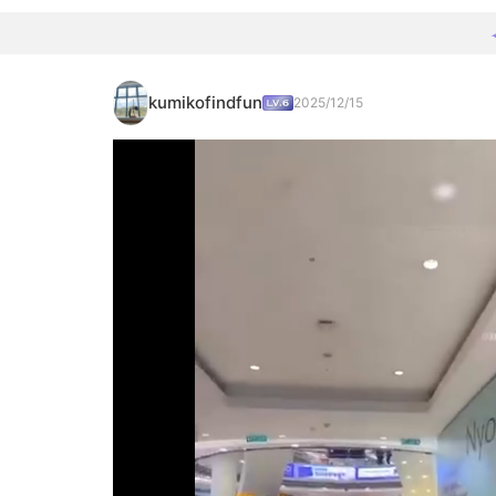
kumikofindfun
2025/12/15