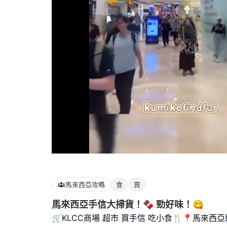
Loaded
:
100.00%
馬來西亞攻略
食
買
馬來西亞手信大掃貨！🍫 勁好味！😋
🛒KLCC商場 超市 買手信 吃小食🍴📍馬來西亞遊 2