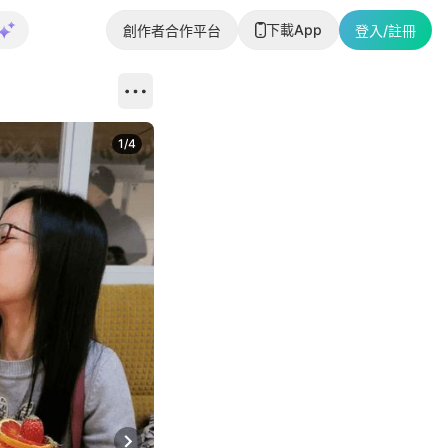
下載App
創作者合作平台
登入/註冊
1
/
4