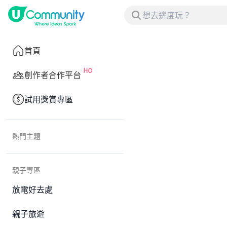
首頁
創作者合作平台
試用獎賞專區
熱門主題
親子專區
放電好去處
親子旅遊