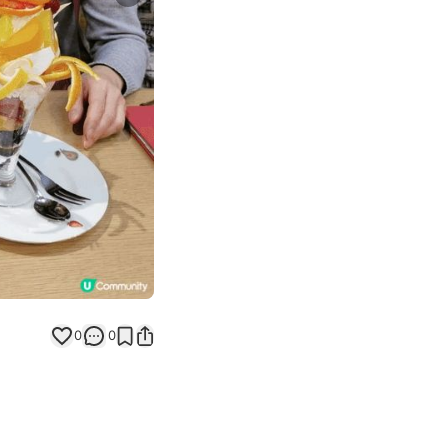
Next slide
0
0