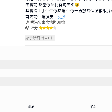
老實講,整體係令我有啲失望🥲
其實拎上手佢仲係熱嘅,佢係一直放喺保溫箱嗰度k
首先講佢嘅撻皮
...
更多
香港尖東麼地道69號
評分
顯示所有留言(
1
)...
關於
探索