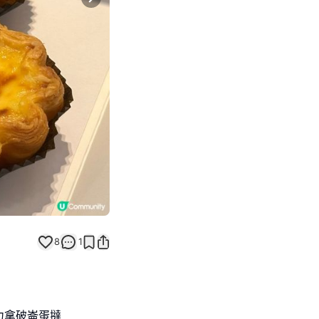
Next slide
8
1
力拿破崙蛋撻