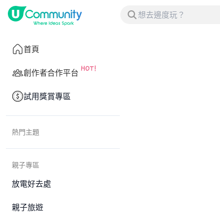
首頁
創作者合作平台
試用獎賞專區
熱門主題
親子專區
放電好去處
親子旅遊