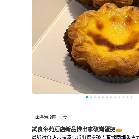
香港攻略
食
試食帝苑酒店新品推出拿破崙蛋撻🥧
最近試食咗帝苑酒店新出嘅拿破崙蛋撻同埋朱古