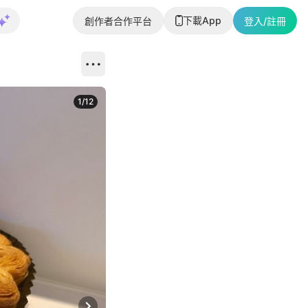
下載App
創作者合作平台
登入/註冊
1
/
12