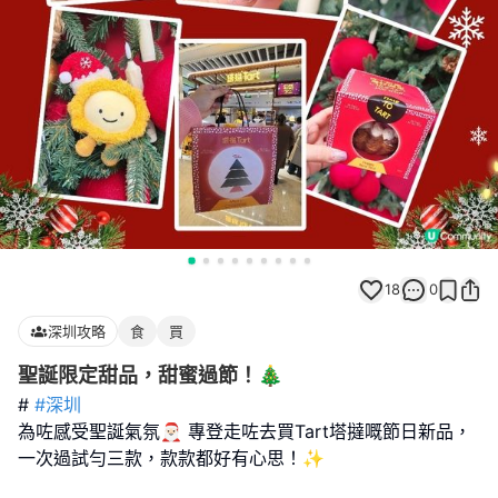
18
0
深圳攻略
食
買
聖誕限定甜品，甜蜜過節！🎄
#
#深圳
為咗感受聖誕氣氛🎅🏻 專登走咗去買Tart塔撻嘅節日新品，
一次過試勻三款，款款都好有心思！✨