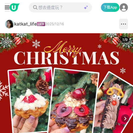
下載App
katkat_life
2025/12/16
1
/
9
Next