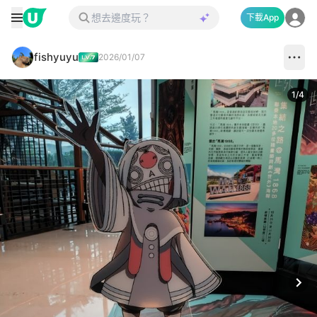
下載App
fishyuyu
2026/01/07
1
/
4
Next