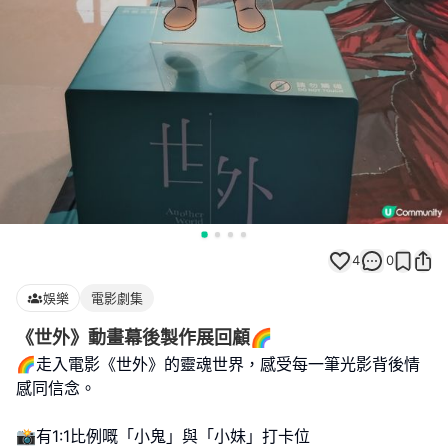
4
0
娛樂
電影劇集
《世外》動畫幕後製作展回顧🌈
🌈走入電影《世外》的靈魂世界，感受每一筆光影背後情
感同信念。
📸有1:1比例嘅「小鬼」與「小妹」打卡位