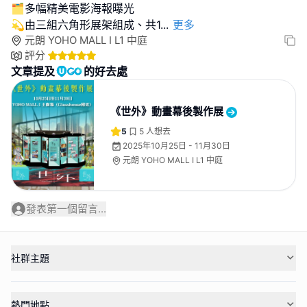
🗂️多幅精美電影海報曝光
💫由三組六角形展架組成、共1
...
更多
元朗 YOHO MALL I L1 中庭
評分
文章提及
的好去處
《世外》動畫幕後製作展
5
5
人想去
2025年10月25日 - 11月30日
元朗 YOHO MALL I L1 中庭
發表第一個留言...
社群主題
熱門地點