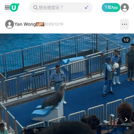
下載App
Yan Wong
2025/12/19
1
/
2
Next