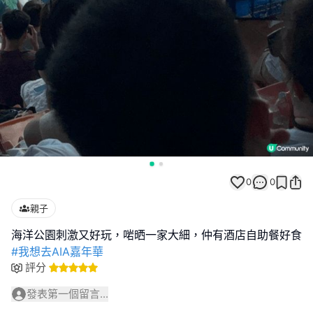
0
0
親子
#我想去AIA嘉年華
評分
發表第一個留言...