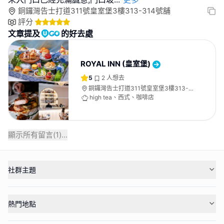
銅鑼灣告士打道311號皇室堡3樓313-314號舖
評分
文章提及
的好去處
ROYAL INN (皇室堡)
5
2
人想去
銅鑼灣告士打道311號皇室堡3樓313-
314號舖
high tea、西式、咖啡店
顯示所有留言(
1
)...
社群主題
熱門地點