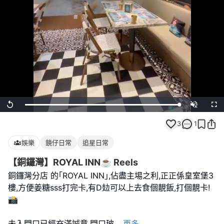
Loaded
:
Replay
Unmute
Full
100.00%
3
1
娛樂
鏡仔日常
追星日常
【銅鑼灣】ROYAL INN☕️ Reels
銅鑼灣分店 的｢ROYAL INN｣,佔盡主埸之利,正正係皇室堡3
樓,方便姜糖sss打完卡,有D攰可以上去食個靚飯,打個靚卡!
📸
未入門口已經充滿誠意,門口玻
...
更多