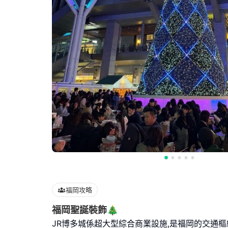
福岡攻略
福岡聖誕裝飾🎄
JR博多城係超大型綜合商業設施,是福岡的交通樞