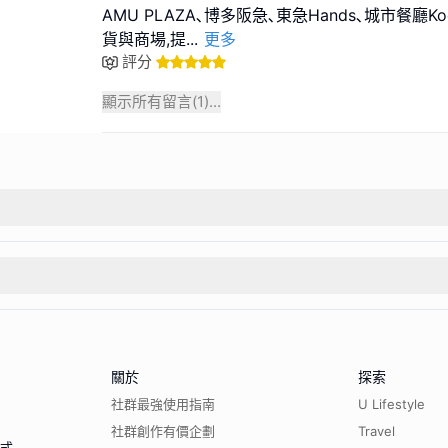
AMU PLAZA､博多阪急､東急Hands､城市餐廳Ko
貨與商場,提
...
更多
評分
顯示所有留言(
1
)...
關於
探索
社群最強使用指南
U Lifestyle
社群創作有價企劃
Travel
程式