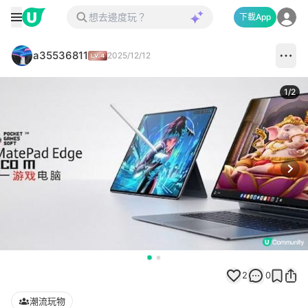
下載App
a35536811
2025/12/12
1
/
2
Next
2
0
潮流玩物