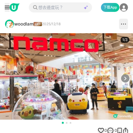
下載App
woodlam
2025/12/18
1
/
3
Next
0
0