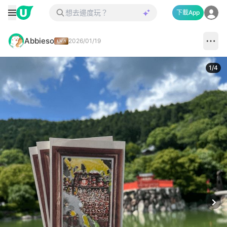
下載App
Abbieso
2026/01/19
1
/
4
Next