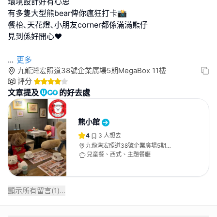
環境設計好有心思
有多隻大型熊bear俾你瘋狂打卡📸
餐枱､天花燈､小朋友corner都係滿滿熊仔
見到係好開心❤️
...
更多
九龍灣宏照道38號企業廣場5期MegaBox 11樓
評分
文章提及
的好去處
熊小館
4
3
人想去
九龍灣宏照道38號企業廣場5期
MegaBox 11樓
兒童餐、西式、主題餐廳
顯示所有留言(
1
)...