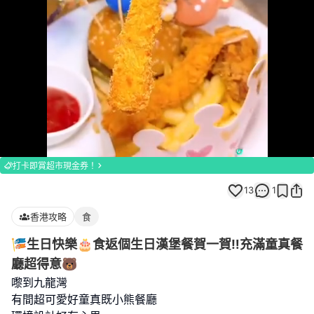
Loaded
:
Unmute
100.00%
打卡即賞超市現金券！
13
1
香港攻略
食
🎏生日快樂🎂食返個生日漢堡餐賀一賀‼️充滿童真餐
廳超得意🐻
嚟到九龍灣
有間超可愛好童真既小熊餐廳