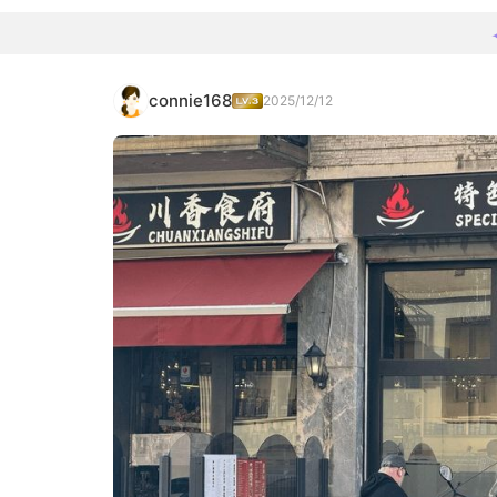
connie168
2025/12/12