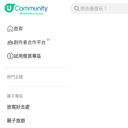
首頁
創作者合作平台
試用獎賞專區
熱門主題
親子專區
放電好去處
親子旅遊