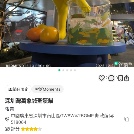
2
0
節日限定
聖誕Moments
深圳灣萬象城聖誕貓
夜景
中國廣東省深圳市南山區GW8W%2BGMR 邮政编码:
518064
評分