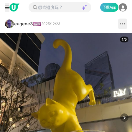
下載App
eugene3
2025/12/23
1
/
5
Next