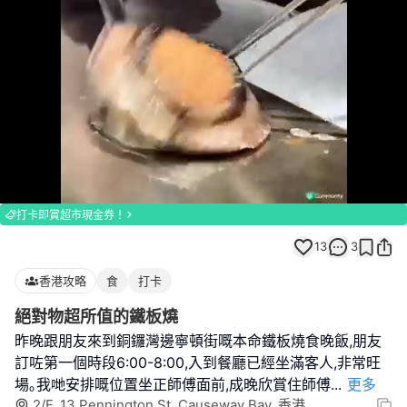
Loaded
:
Unmute
100.00%
打卡即賞超市現金券！
13
3
香港攻略
食
打卡
絕對物超所值的鐵板燒
昨晚跟朋友來到銅鑼灣邊寧頓街嘅本命鐵板燒食晚飯,朋友
訂咗第一個時段6:00-8:00,入到餐廳已經坐滿客人,非常旺
場｡我哋安排嘅位置坐正師傅面前,成晚欣賞住師傅
...
更多
2/F, 13 Pennington St, Causeway Bay, 香港