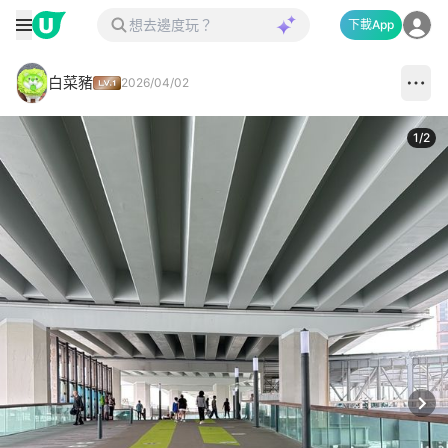
下載App
白菜豬
2026/04/02
1
/
2
Next