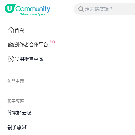
首頁
創作者合作平台
試用獎賞專區
熱門主題
親子專區
放電好去處
親子旅遊