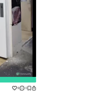
Unmute
9
0