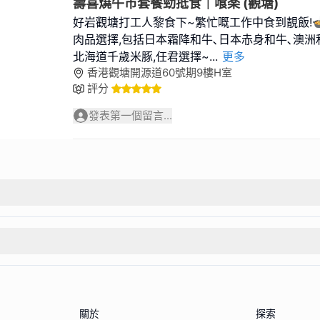
壽喜燒午市套餐勁抵食｜喰楽 (觀塘)
好岩觀塘打工人黎食下~繁忙嘅工作中食到靚飯!
肉品選擇,包括日本霜降和牛､日本赤身和牛､澳洲和
北海道千歲米豚,任君選擇~
...
更多
香港觀塘開源道60號期9樓H室
評分
發表第一個留言...
關於
探索