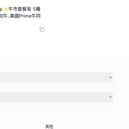
✨午市套餐有 5種
牛､美國Prime牛同
其他