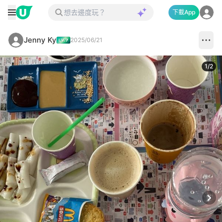
下載App
Jenny Ky
2025/06/21
1
/
2
Next