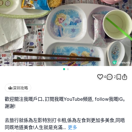
4
2
深圳攻略
歡迎關注我嘅戶口､訂閱我嘅YouTube頻道, follow我嘅IG｡
謝謝!
去旅行就係為左影特別打卡相,係為左食到更加多美食,同唔
同既地道美食!人生就是充滿
...
更多