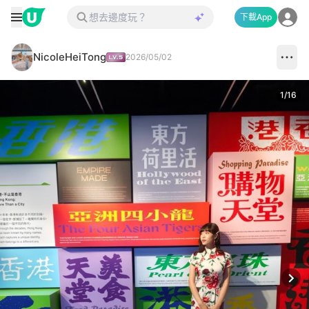
下載App
NicoleHeiTong
2026/05/02
1
/
16
Next