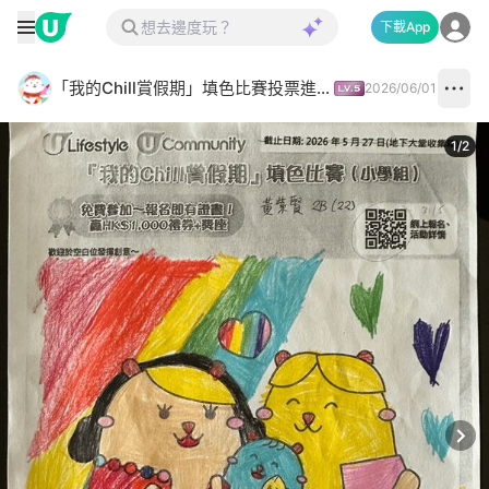
下載App
「我的Chill賞假期」填色比賽投票進行中✅
2026/06/01
1
/
2
Next