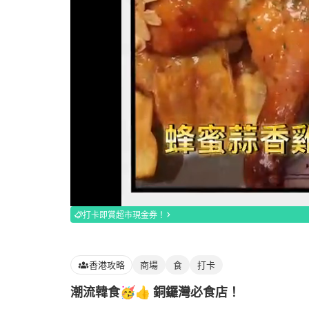
Loaded
:
100.00%
打卡即賞超市現金券！
香港攻略
商場
食
打卡
潮流韓食🥳👍 銅鑼灣必食店！