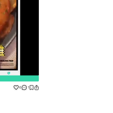
Unmute
6
1