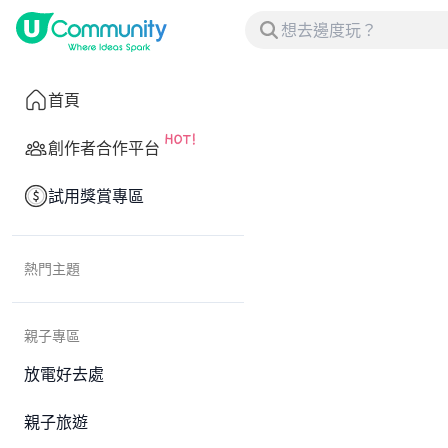
首頁
創作者合作平台
試用獎賞專區
熱門主題
親子專區
放電好去處
親子旅遊