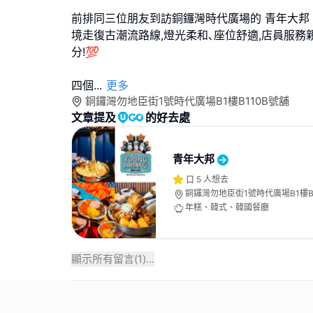
前排同三位朋友到訪銅鑼灣時代廣場的 青年大邦 (You
境走復古潮流路線,燈光柔和､座位舒適,店員服務
分!💯
四個
...
更多
銅鑼灣勿地臣街1號時代廣場B1樓B110B號舖
文章提及
的好去處
青年大邦
5
人想去
銅鑼灣勿地臣街1號時代廣場B1樓B
年糕、韓式、韓國餐廳
顯示所有留言(
1
)...