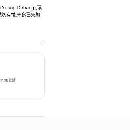
ng Dabang),環
親切有禮,未食已先加
110B號舖