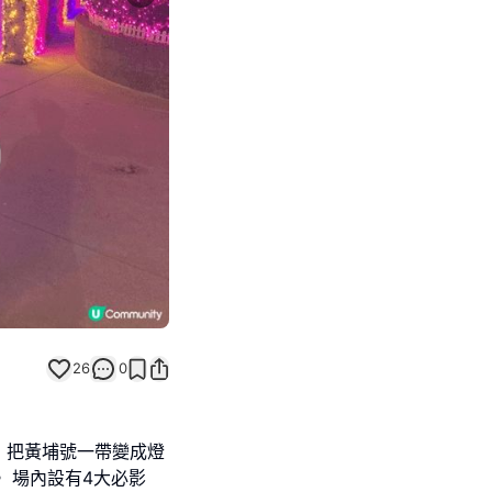
Next slide
26
0
，把黃埔號一帶變成燈
 場內設有4大必影