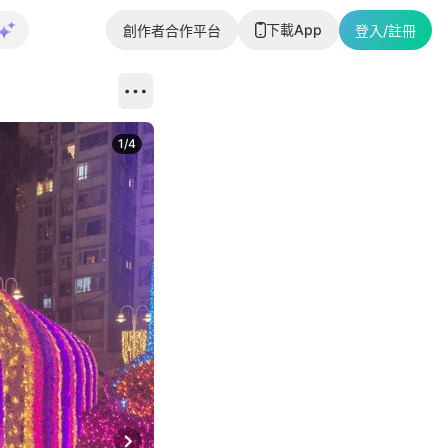
下載App
創作者合作平台
登入/註冊
1
/
4