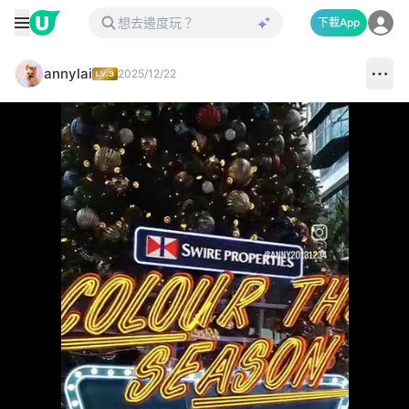
下載App
annylai
2025/12/22