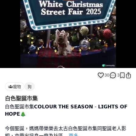
Loaded
:
Unmute
100.00%
30
3
寵物
狗
白色聖誕市集
白色聖誕市集𝗖𝗢𝗟𝗢𝗨𝗥 𝗧𝗛𝗘 𝗦𝗘𝗔𝗦𝗢𝗡 - 𝗟𝗜𝗚𝗛𝗧𝗦 𝗢𝗙
𝗛𝗢𝗣𝗘🎄
今個聖誕，媽媽帶樂樂去太古白色聖誕市集同聖誕老人影
相，亦帶出訊息一齊為社區
...
更多