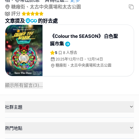
糖廠街、太古中央廣場和太古公園
評分
文章提及
的好去處
《Colour the SEASON》 白色聖
誕市集
5
8
人想去
2025年12月11日 - 12月14日
糖廠街、太古中央廣場和太古公園
顯示所有留言(
3
)...
社群主題
熱門地點