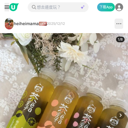
下載App
heiheimama
2025/12/12
1
/
8
Next