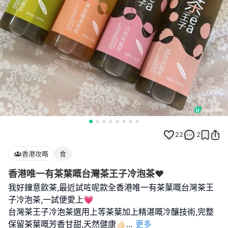
22
2
香港攻略
食
香港唯一有茶葉嘅台灣茶王子冷泡茶❤️
我好鐘意飲茶,最近試咗呢款全香港唯一有茶葉嘅台灣茶王
子冷泡茶,一試便愛上💗
台灣茶王子冷泡茶選用上等茶葉加上精湛嘅冷釀技術,完整
保留茶葉嘅芳香甘甜,天然健康👍🏻
...
更多