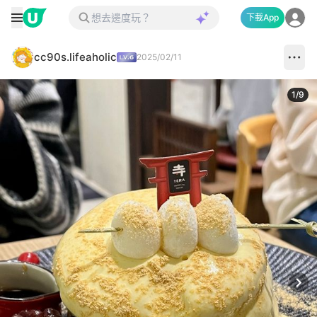
下載App
cc90s.lifeaholic
2025/02/11
1
/
9
Next