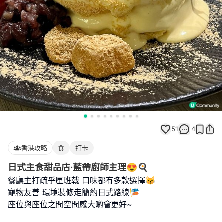
51
4
香港攻略
食
打卡
日式主食甜品店·藍帶廚師主理😍🍳
餐廳主打疏乎厘班戟 口味都有多款選擇😽
寵物友善 環境裝修走簡約日式路線🎏
座位與座位之間空間感大啲會更好~