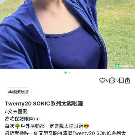
6
0
潮流玩物
Twenty20 SONIC系列太陽眼鏡
#文末優惠
為咗保護眼睛👀
每次🌳戶外活動都一定會戴太陽眼鏡😎
最近就換咗一副又型又睇得清嘅Twenty20 SONIC系列太