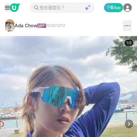
下載App
Ada Chow
2025/12/12
1
/
2
Next