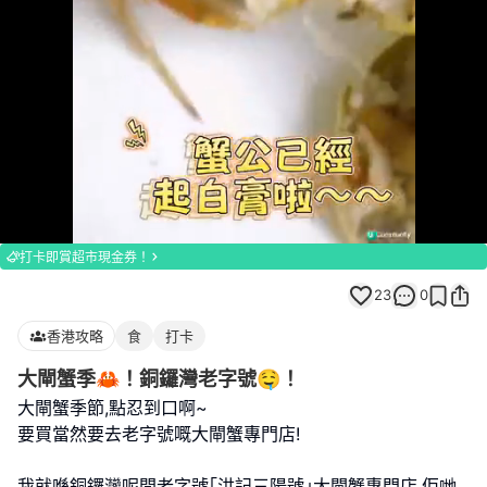
Loaded
:
Unmute
100.00%
打卡即賞超市現金券！
23
0
香港攻略
食
打卡
大閘蟹季🦀！銅鑼灣老字號🤤！
大閘蟹季節,點忍到口啊~
要買當然要去老字號嘅大閘蟹專門店!
我就喺銅鑼灣呢間老字號｢洪記三陽號｣大閘蟹專門店,佢哋