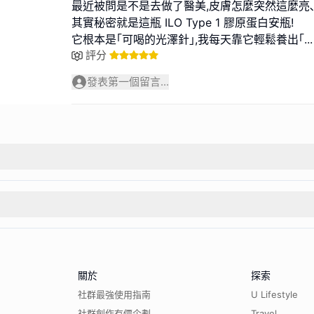
最近被問是不是去做了醫美,皮膚怎麼突然這麼亮
其實秘密就是這瓶 ILO Type 1 膠原蛋白安瓶!
它根本是｢可喝的光澤針｣,我每天靠它輕鬆養出｢
...
評分
發表第一個留言...
關於
探索
社群最強使用指南
U Lifestyle
社群創作有價企劃
Travel