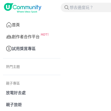
首頁
創作者合作平台
試用獎賞專區
熱門主題
親子專區
放電好去處
親子旅遊